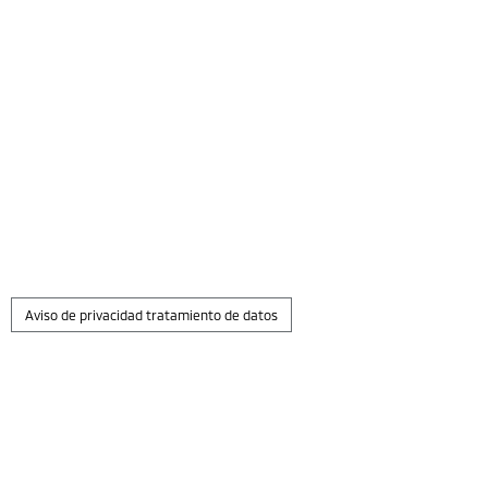
Aviso de privacidad tratamiento de datos
Escríbenos
Modelos
Todos los modelos
Comprar
Pick Up